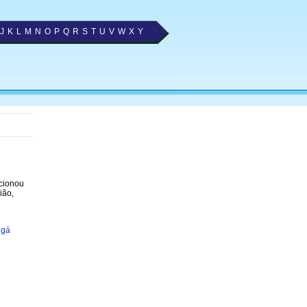
J
K
L
M
N
O
P
Q
R
S
T
U
V
W
X
Y
ecionou
ião,
ngá