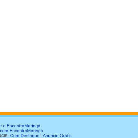
e o EncontraMaringá
 com EncontraMaringá
Com Destaque
Anuncie Grátis
CIE:
|