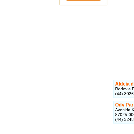
Aldeia 
Rodovia P
(44) 302
Ody Par
Avenida K
87025-00
(44) 324