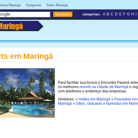
|
|
|
tícias Maringá
Categorias
Sobre Maringá
A
B
C
D
E
F
G
H
I
categorias:
Maringá
ts em Maringá
Para facilitar sua busca o Encontra Paraná sel
os melhores
resorts na cidade de Maringá
e reg
com telefones e endereço das empresas.
Similares: »
Hotéis em Maringá
»
Pousadas em
Maringá
»
Sítios, chácaras e fazendas em Mari