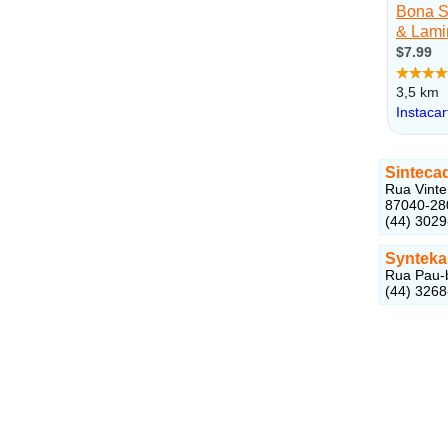
Sinteca
Rua Vinte
87040-28
(44) 302
Synteka
Rua Pau-b
(44) 326