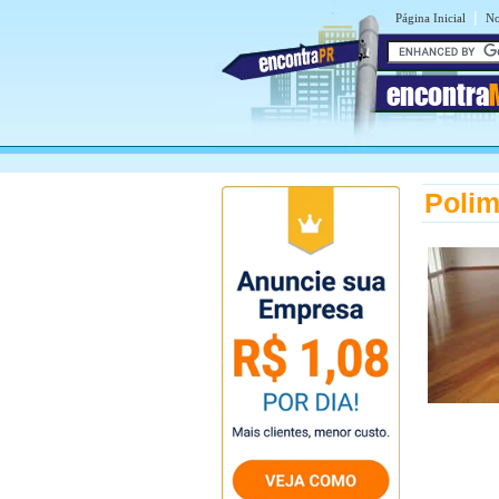
|
Página Inicial
No
encontra
Polim