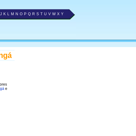
J
K
L
M
N
O
P
Q
R
S
T
U
V
W
X
Y
ingá
hores
ngá
e