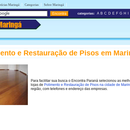
|
|
|
tícias Maringá
Categorias
Sobre Maringá
A
B
C
D
E
F
G
H
I
categorias:
Maringá
ento e Restauração de Pisos em Mar
Para facilitar sua busca o Encontra Paraná selecionou as mel
lojas de
Polimento e Restauração de Pisos na cidade de Mari
região, com telefones e endereço das empresas.