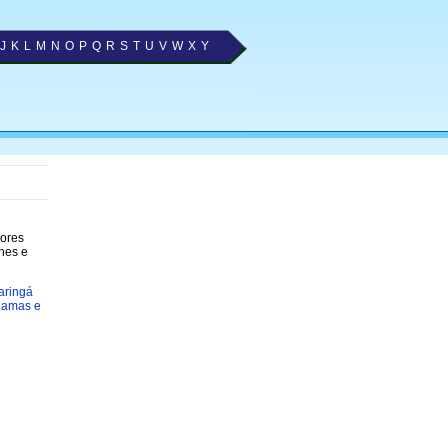
J
K
L
M
N
O
P
Q
R
S
T
U
V
W
X
Y
hores
nes e
aringá
jamas e