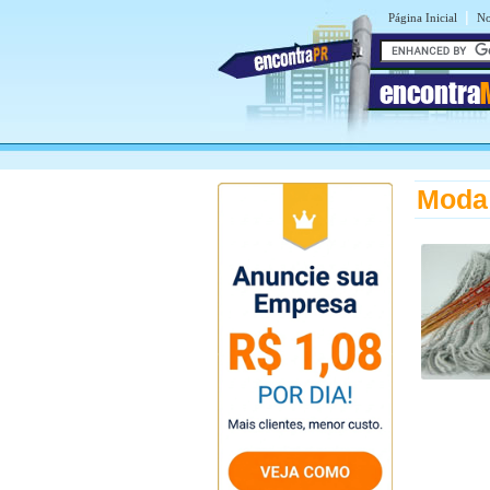
|
Página Inicial
No
encontra
Moda 