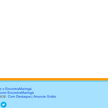
e o EncontraMaringá
 com EncontraMaringá
Com Destaque
Anuncie Grátis
CIE:
|