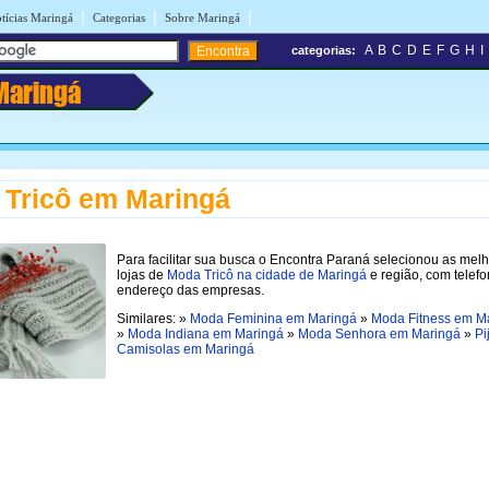
|
|
|
tícias Maringá
Categorias
Sobre Maringá
A
B
C
D
E
F
G
H
I
categorias:
Maringá
Tricô em Maringá
Para facilitar sua busca o Encontra Paraná selecionou as mel
lojas de
Moda Tricô na cidade de Maringá
e região, com telefo
endereço das empresas.
Similares: »
Moda Feminina em Maringá
»
Moda Fitness em M
»
Moda Indiana em Maringá
»
Moda Senhora em Maringá
»
Pi
Camisolas em Maringá