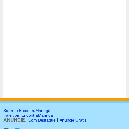
Sobre o EncontraMaringá
Fale com EncontraMaringá
ANUNCIE:
|
Com Destaque
Anuncie Grátis