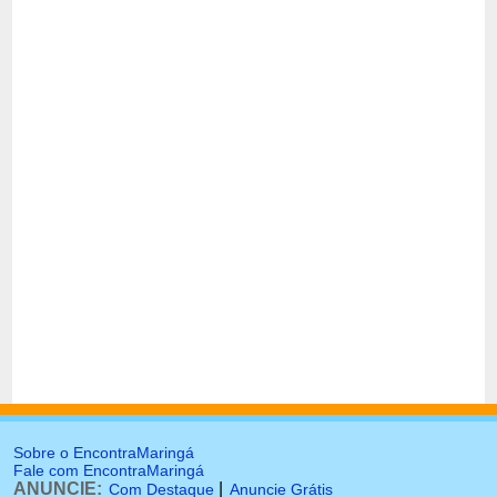
Sobre o EncontraMaringá
Fale com EncontraMaringá
ANUNCIE:
|
Com Destaque
Anuncie Grátis