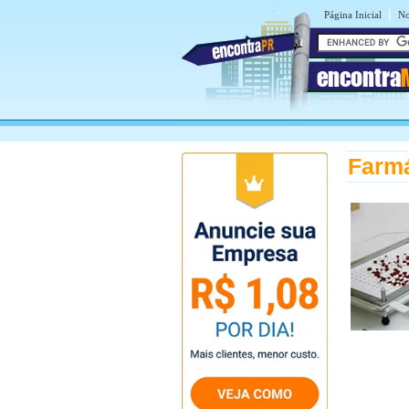
|
Página Inicial
No
encontra
Farm