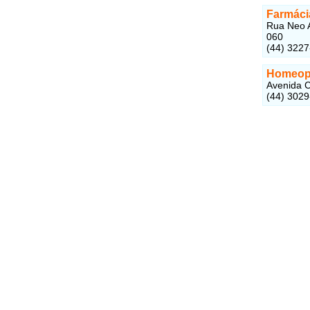
Farmáci
Rua Neo A
060
(44) 322
Homeopa
Avenida C
(44) 302