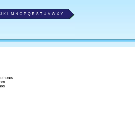
J
K
L
M
N
O
P
Q
R
S
T
U
V
W
X
Y
melhores
com
mos