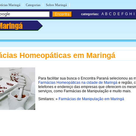
|
|
|
tícias Maringá
Categorias
Sobre Maringá
A
B
C
D
E
F
G
H
I
categorias:
Maringá
ácias Homeopáticas em Maringá
Para facilitar sua busca o Encontra Paraná selecionou as 
Farmácias Homeopáticas na cidade de Maringá
e região, 
telefones e endereço das empresas que oferecem os mes
serviços, como Farmácias de Manipulação e muito mais.
Similares: »
Farmácias de Manipulação em Maringá