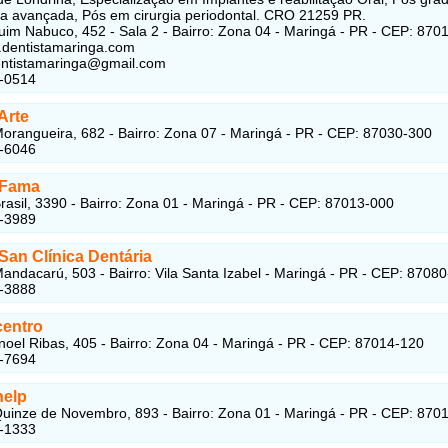
ia avançada, Pós em cirurgia periodontal. CRO 21259 PR.
im Nabuco, 452 - Sala 2 - Bairro: Zona 04 - Maringá - PR - CEP: 870
.dentistamaringa.com
entistamaringa@gmail.com
4-0514
Arte
orangueira, 682 - Bairro: Zona 07 - Maringá - PR - CEP: 87030-300
7-6046
 Fama
rasil, 3390 - Bairro: Zona 01 - Maringá - PR - CEP: 87013-000
1-3989
San Clínica Dentária
andacarú, 503 - Bairro: Vila Santa Izabel - Maringá - PR - CEP: 8708
1-3888
entro
oel Ribas, 405 - Bairro: Zona 04 - Maringá - PR - CEP: 87014-120
8-7694
elp
uinze de Novembro, 893 - Bairro: Zona 01 - Maringá - PR - CEP: 870
1-1333