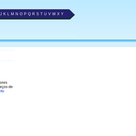
J
K
L
M
N
O
P
Q
R
S
T
U
V
W
X
Y
hores
reços de
nto