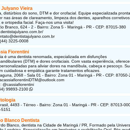
 Julyano Vieira
a, distúrbios do sono, DTM e dor orofacial. Equipe especializada pront
er nas áreas de clareamento, limpeza dos dentes, aparelhos corretivos
 e ortopedia facial. Faça-nos uma visita!
io Branco, 624 - 2 - Bairro: Zona 5 - Maringá - PR - CEP: 87015-380
.dentistajulyano.com.br/
ontato@dentistajulyano.com.br
 (44) 3225-0008
sia Fiorentini
ia é uma dentista renomada, especializada em disfunções
ndibulares (DTM) e dores orofaciais. Com vasta experiência, oferece
personalizadas para aliviar dores na mandíbula, cabeça e pescoço. Su
 cuidadosa e empática garante tratamentos eficazes.
aguna, 2068 - Sala 01 - Bairro: Zona 01 -
Maringá - PR - CEP: 87050-
racassiafiorentiniDTM@outlook.com
: @cassiafiorentini
(44) 99893-2100
tologia
rasil, 4493 - Térreo - Bairro: Zona 01 - Maringá - PR - CEP: 87013-00
8-5151
o Blanco Dentista
rdo Blanco, dentista na Cidade de Maringá / PR, Formado pela Univer
de Londrina, Especialização em Implantes e reabilitação Oral, Pós gr