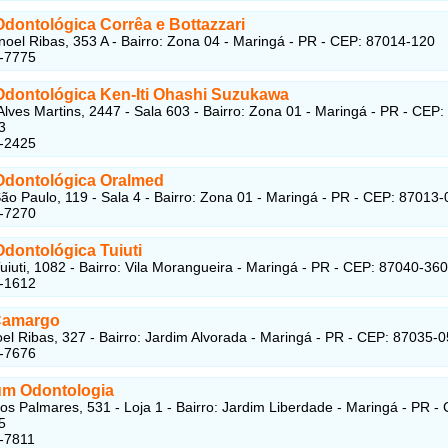
Odontológica Corrêa e Bottazzari
oel Ribas, 353 A - Bairro: Zona 04 - Maringá - PR - CEP: 87014-120
5-7775
 Odontológica Ken-Iti Ohashi Suzukawa
lves Martins, 2447 - Sala 603 - Bairro: Zona 01 - Maringá - PR - CEP:
3
1-2425
 Odontológica Oralmed
ão Paulo, 119 - Sala 4 - Bairro: Zona 01 - Maringá - PR - CEP: 87013
1-7270
Odontológica Tuiuti
uiuti, 1082 - Bairro: Vila Morangueira - Maringá - PR - CEP: 87040-360
8-1612
Camargo
l Ribas, 327 - Bairro: Jardim Alvorada - Maringá - PR - CEP: 87035-
8-7676
um Odontologia
os Palmares, 531 - Loja 1 - Bairro: Jardim Liberdade - Maringá - PR -
5
-7811