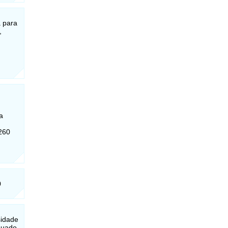
a para
,
a
260
0
sidade
aduado