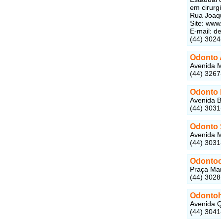
em cirurg
Rua Joaqu
Site: www
E-mail: d
(44) 302
Odonto 
Avenida M
(44) 326
Odonto
Avenida B
(44) 303
Odonto 
Avenida M
(44) 303
Odontoc
Praça Man
(44) 302
Odontoh
Avenida Q
(44) 304