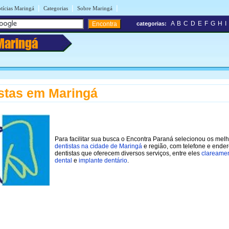
|
|
|
tícias Maringá
Categorias
Sobre Maringá
A
B
C
D
E
F
G
H
I
categorias:
Maringá
stas em Maringá
Para facilitar sua busca o Encontra Paraná selecionou os mel
dentistas na cidade de Maringá
e região, com telefone e ende
dentistas que oferecem diversos serviços, entre eles
clareame
dental
e
implante dentário
.