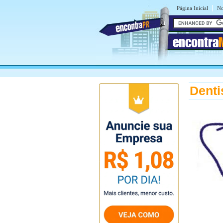
|
Página Inicial
No
encontra
Denti