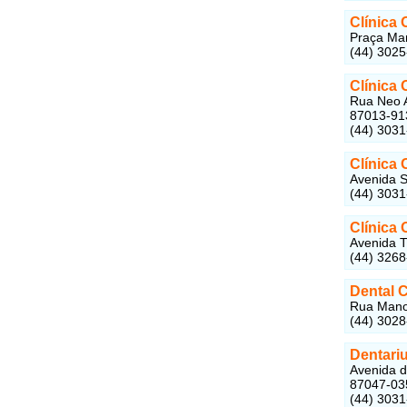
Clínica 
Praça Man
(44) 302
Clínica
Rua Neo A
87013-91
(44) 303
Clínica
Avenida S
(44) 303
Clínica 
Avenida T
(44) 326
Dental 
Rua Manoe
(44) 302
Dentari
Avenida d
87047-03
(44) 3031