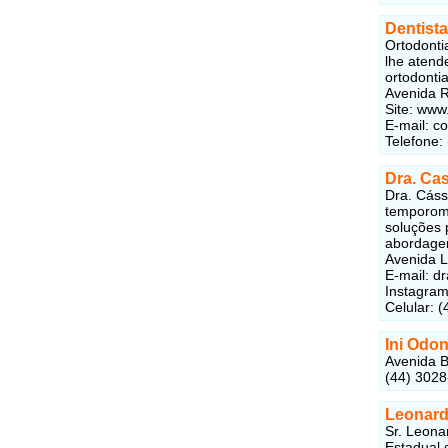
Dentista
Ortodonti
lhe atend
ortodontia
Avenida R
Site: www
E-mail: c
Telefone:
Dra. Cas
Dra. Cáss
temporoma
soluções 
abordagem
Avenida L
E-mail: d
Instagram
Celular: 
Ini Odon
Avenida B
(44) 302
Leonard
Sr. Leona
Estadual 