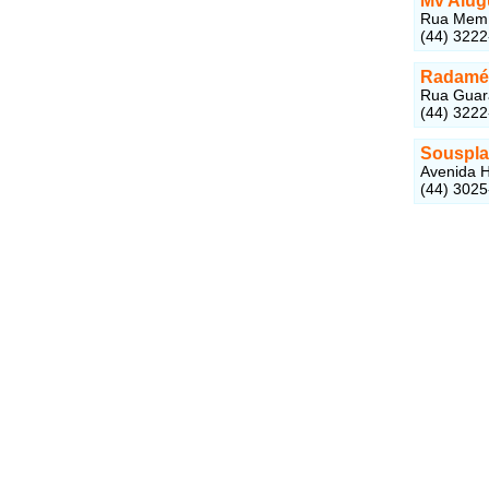
Mv Alugu
Rua Mem d
(44) 322
Radamés
Rua Guara
(44) 322
Souspla
Avenida H
(44) 302