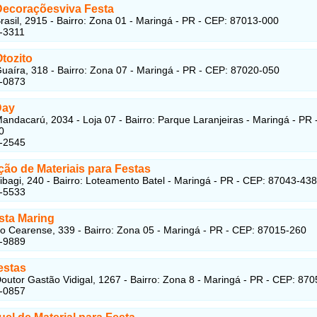
Decoraçõesviva Festa
rasil, 2915 - Bairro: Zona 01 - Maringá - PR - CEP: 87013-000
-3311
tozito
uaíra, 318 - Bairro: Zona 07 - Maringá - PR - CEP: 87020-050
4-0873
Day
andacarú, 2034 - Loja 07 - Bairro: Parque Laranjeiras - Maringá - PR 
0
4-2545
ção de Materiais para Festas
ibagi, 240 - Bairro: Loteamento Batel - Maringá - PR - CEP: 87043-438
8-5533
sta Maring
o Cearense, 339 - Bairro: Zona 05 - Maringá - PR - CEP: 87015-260
4-9889
estas
outor Gastão Vidigal, 1267 - Bairro: Zona 8 - Maringá - PR - CEP: 87
1-0857