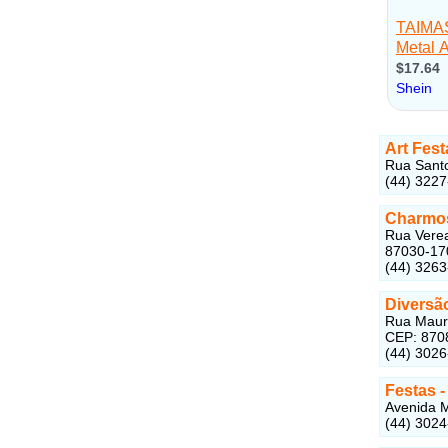
Art Fest
Rua Santo
(44) 322
Charmos
Rua Verea
87030-17
(44) 326
Diversão
Rua Maurí
CEP: 870
(44) 302
Festas 
Avenida M
(44) 3024