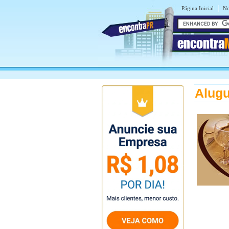
|
Página Inicial
No
encontra
Alugu