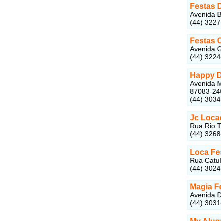
Festas 
Avenida B
(44) 3227
Festas O
Avenida G
(44) 322
Happy 
Avenida M
87083-24
(44) 303
Jc Loca
Rua Rio T
(44) 326
Loca Fe
Rua Catul
(44) 302
Magia F
Avenida D
(44) 303