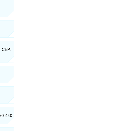
- CEP:
050-440