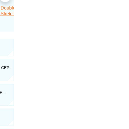
- CEP:
R -