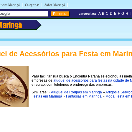
|
|
|
tícias Maringá
Categorias
Sobre Maringá
A
B
C
D
E
F
G
H
I
categorias:
Maringá
el de Acessórios para Festa em Mari
Para facilitar sua busca o Encontra Paraná selecionou as mel
empresas de
aluguel de acessórios para festas na cidade de 
e região, com telefones e endereço das empresas.
Similares: »
Aluguel de Roupas em Maringá
»
Artigos e Serviç
Festas em Maringá
»
Fantasias em Maringá
»
Moda Festa em 