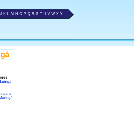
J
K
L
M
N
O
P
Q
R
S
T
U
V
W
X
Y
ngá
hores
Maringá
os para
Maringá