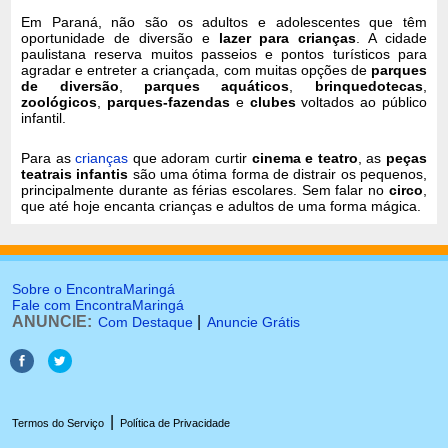
Em Paraná, não são os adultos e adolescentes que têm
oportunidade de diversão e
lazer para crianças
. A cidade
paulistana reserva muitos passeios e pontos turísticos para
agradar e entreter a criançada, com muitas opções de
parques
de diversão
,
parques aquáticos
,
brinquedotecas
,
zoológicos
,
parques-fazendas
e
clubes
voltados ao público
infantil.
Para as
crianças
que adoram curtir
cinema e teatro
, as
peças
teatrais infantis
são uma ótima forma de distrair os pequenos,
principalmente durante as férias escolares. Sem falar no
circo
,
que até hoje encanta crianças e adultos de uma forma mágica.
Sobre o EncontraMaringá
Fale com EncontraMaringá
ANUNCIE:
|
Com Destaque
Anuncie Grátis
|
Termos do Serviço
Política de Privacidade